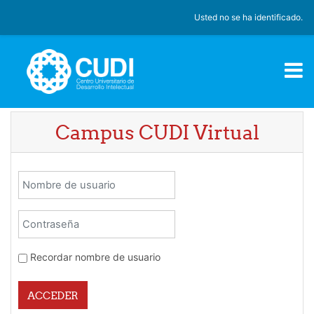
Salta al contenido principal
Usted no se ha identificado.
Campus CUDI Virtual
Nombre de usuario
Contraseña
Recordar nombre de usuario
ACCEDER